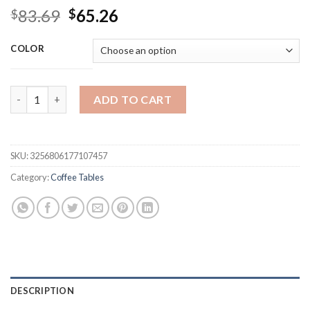
Original
Current
83.69
65.26
$
$
price
price
was:
is:
COLOR
$83.69.
$65.26.
Middle Style Side Table Living Room Designer Room Desks Creati
ADD TO CART
SKU:
3256806177107457
Category:
Coffee Tables
DESCRIPTION